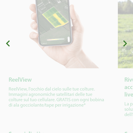
ReelView
Riv
acc
ReelView, l'occhio dal cielo sulle tue colture.
liv
Immagini agronomiche satellitari delle tue
colture sul tuo cellulare. GRATIS con ogni bobina
La p
di ala gocciolante/tape per irrigazione*
solu
dell’