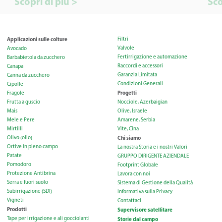
Scopri di più >
Sco
Applicazioni sulle colture
Filtri
Valvole
Avocado
Fertirrigazione e automazione
Barbabietola da zucchero
Raccordi e accessori
Canapa
Garanzia Limitata
Canna da zucchero
Condizioni Generali
Cipolle
Progetti
Fragole
Frutta a guscio
Nocciole, Azerbaigian
Mais
Olive, Israele
Mele e Pere
Amarene, Serbia
Mirtilli
Vite, Cina
Olivo (olio)
Chi siamo
Ortive in pieno campo
La nostra Storia e i nostri Valori
Patate
GRUPPO DIRIGENTE AZIENDALE
Pomodoro
Footprint Globale
Protezione Antibrina
Lavora con noi
Serra e fuori suolo
Sistema di Gestione della Qualità
Subirrigazione (SDI)
Informativa sulla Privacy
Vigneti
Contattaci
Prodotti
Supervisore satellitare
Tape per irrigazione e ali gocciolanti
Storie dal campo